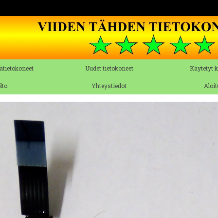
ätietokoneet
Uudet tietokoneet
Käytetyt 
lto
Yhteystiedot
Aloi