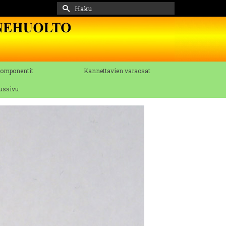
Search
for:
komponentit
Kannettavien varaosat
tussivu