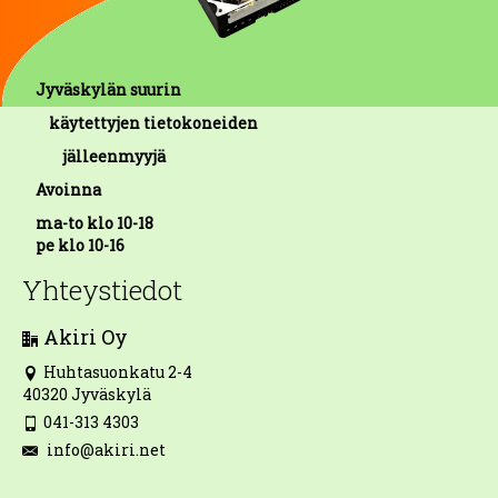
Jyväskylän suurin
käytettyjen tietokoneiden
jälleenmyyjä
Avoinna
ma-to klo 10-18
pe klo 10-16
Yhteystiedot
Akiri Oy
Huhtasuonkatu 2-4
40320 Jyväskylä
041-313 4303
info@akiri.net