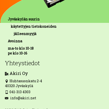
Jyväskylän suurin
käytettyjen tietokoneiden
jälleenmyyjä
Avoinna
ma-to klo 10-18
pe klo 10-16
Yhteystiedot
Akiri Oy
Huhtasuonkatu 2-4
40320 Jyväskylä
041-313 4303
info@akiri.net