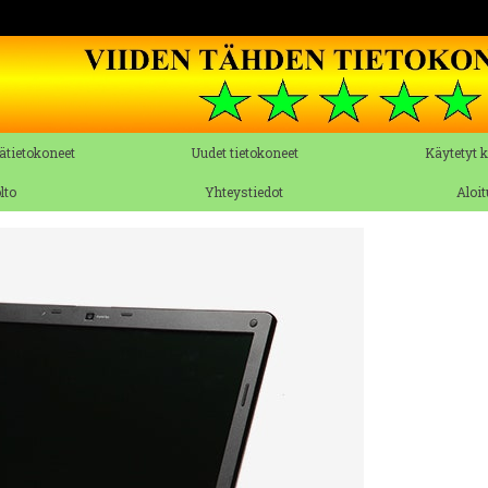
ätietokoneet
Uudet tietokoneet
Käytetyt 
lto
Yhteystiedot
Aloi