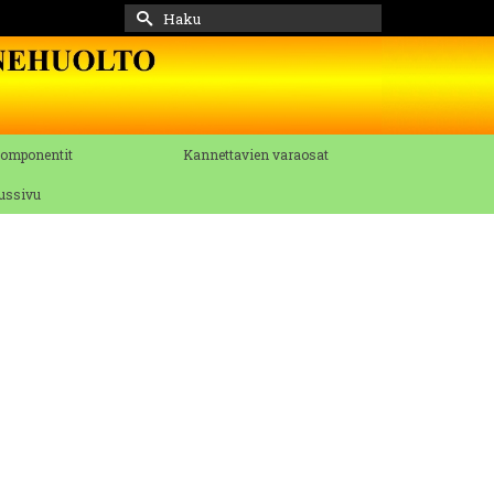
Search
for:
komponentit
Kannettavien varaosat
tussivu