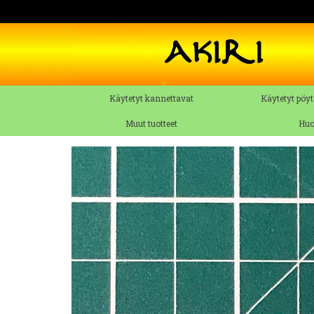
Käytetyt kannettavat
Käytetyt pöyt
Muut tuotteet
Huo