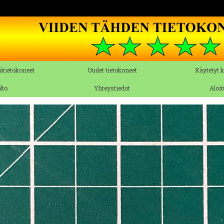
ätietokoneet
Uudet tietokoneet
Käytetyt 
lto
Yhteystiedot
Aloi