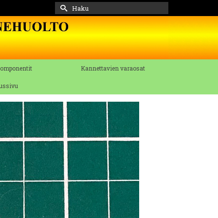
Search
for:
komponentit
Kannettavien varaosat
tussivu