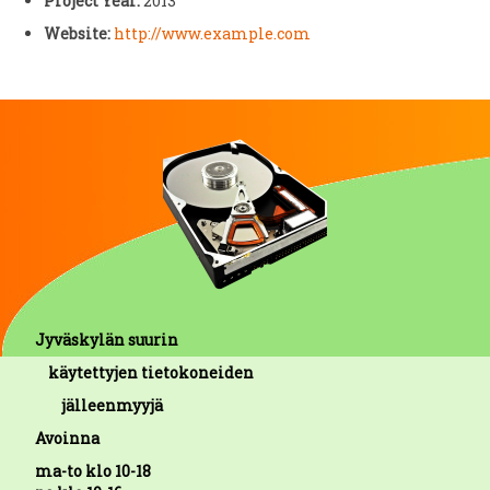
Project Year:
2013
Website:
http://www.example.com
Jyväskylän suurin
käytettyjen tietokoneiden
jälleenmyyjä
Avoinna
ma-to klo 10-18