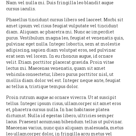
Nam vel nulla mi. Duis fringilla leo blandit augue
cursus iaculis.
Phasellus tincidunt cursus libero sed laoreet. Morbi sit
amet ipsum vel risus feugiat vulputate vel tincidunt
diam. Aliquam ac pharetra mi. Nunc ac imperdiet
purus. Vestibulum magna leo, feugiat et venenatis quis,
pulvinar eget nulla. Integer lobortis, sem at molestie
adipiscing, sapien diam volutpat eros, sed pulvinar
erat sem vel lorem. In eu rhoncus augue, id ornare
velit. Etiam porttitor placerat gravida. Proin vitae
lectus mi. Maecenas venenatis, quam sit amet
vehicula consectetur, libero purus porttitor nisl, ut
mollis diam dolor vel est. Integer neque ante, feugiat
ac tellus a, tristique tempus dolor.
Proin rutrum augue ac ornare viverra. Ut at suscipit
tellus. Integer ipsum risus, ullamcorper sit amet eros
et, pharetra cursus nulla. In hac habitasse platea
dictumst. Nulla id egestas libero, ultricies semper
lacus. Praesent accumsan bibendum tellus ut pulvinar.
Maecenas varius, nunc quis aliquam malesuada, metus
leo ullamcorper dolor, in fringilla arcu metus vel